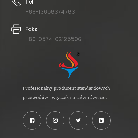
Tel
+86-13958374783
Faks
+86-0574-62125596
Profesjonalny producent standardowych
przewodów i wtyczek na całym świecie.