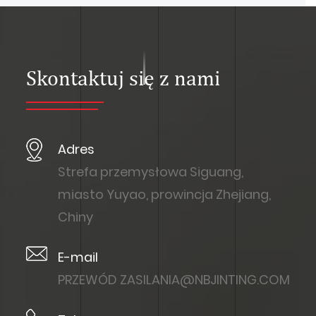
Skontaktuj się z nami
Adres
Strefa przemysłowa Siguang,
miasto Yuyao, prowincja Zhejiang,
Chiny
E-mail
PRZEWÓD
ZASILANIA@NBJINTING.COM