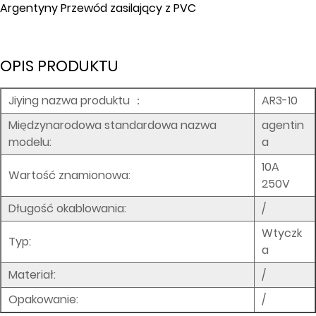
Argentyny Przewód zasilający z PVC
IM
OPIS PRODUKTU
Jiying nazwa produktu
：
AR3-10
Międzynarodowa standardowa nazwa
agentin
modelu:
a
10A
Wartość znamionowa:
250V
Długość okablowania:
/
Wtyczk
Typ:
a
Materiał:
/
Opakowanie:
/