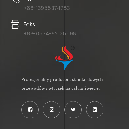
+86-13958374783
Faks
+86-0574-62125596
Profesjonalny producent standardowych
przewodów i wtyczek na całym świecie.