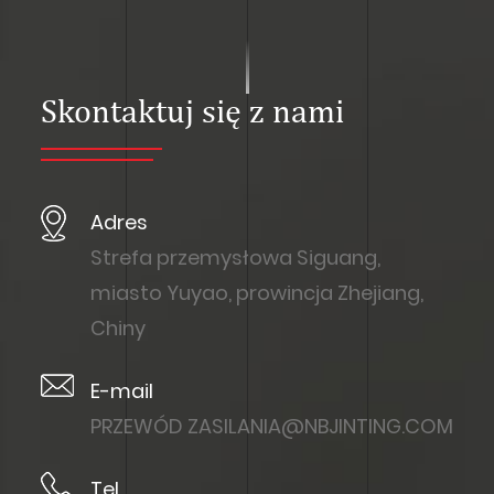
Skontaktuj się z nami
Adres
Strefa przemysłowa Siguang,
miasto Yuyao, prowincja Zhejiang,
Chiny
E-mail
PRZEWÓD
ZASILANIA@NBJINTING.COM
Tel