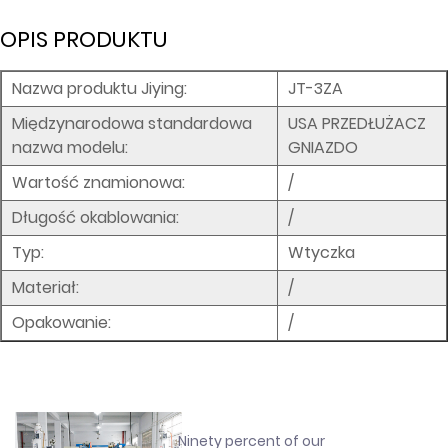
OPIS PRODUKTU
IM
Nazwa produktu Jiying:
JT-3ZA
Międzynarodowa standardowa
USA PRZEDŁUŻACZ
nazwa modelu:
GNIAZDO
Wartość znamionowa:
/
Długość okablowania:
/
Typ:
Wtyczka
Materiał:
/
Opakowanie:
/
Ninety percent of our