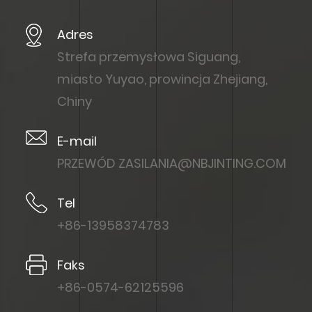
Adres
Strefa przemysłowa Siguang,
miasto Yuyao, prowincja Zhejiang,
Chiny
E-mail
PRZEWÓD
ZASILANIA@NBJINTING.COM
Tel
+86-13958374783
Faks
+86-0574-62125596