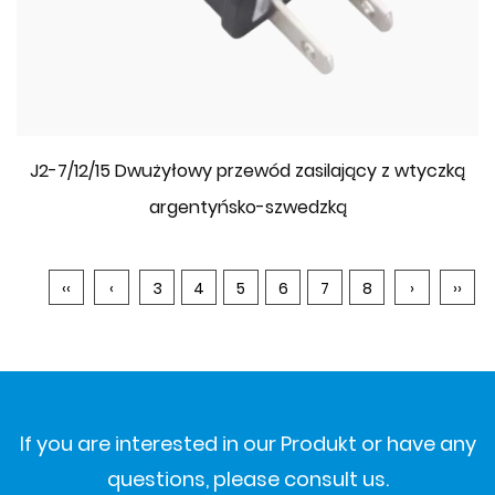
J2-7/12/15 Dwużyłowy przewód zasilający z wtyczką
argentyńsko-szwedzką
‹‹
‹
3
4
5
6
7
8
›
››
If you are interested in our Produkt or have any
questions, please consult us.