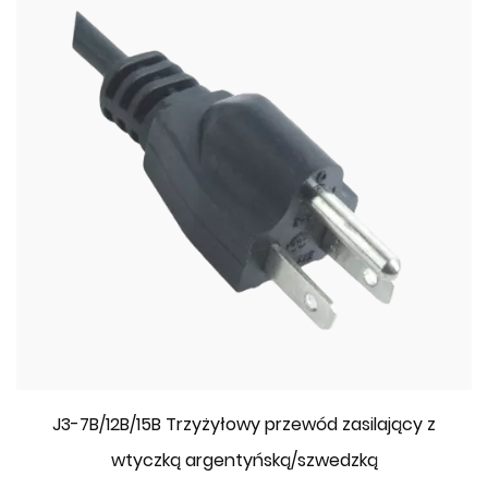
J3-7B/12B/15B Trzyżyłowy przewód zasilający z
wtyczką argentyńską/szwedzką